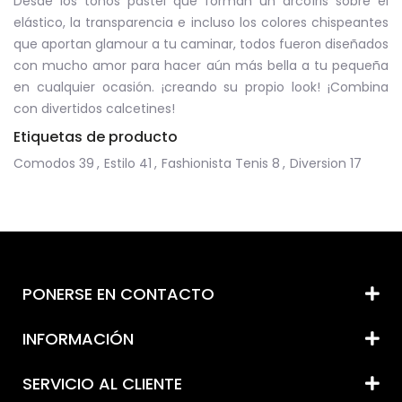
Desde los tonos pastel que forman un arcoíris sobre el
elástico, la transparencia e incluso los colores chispeantes
que aportan glamour a tu caminar, todos fueron diseñados
con mucho amor para hacer aún más bella a tu pequeña
en cualquier ocasión. ¡creando su propio look! ¡Combina
con divertidos calcetines!
Etiquetas de producto
Comodos
39
,
Estilo
41
,
Fashionista Tenis
8
,
Diversion
17
PONERSE EN CONTACTO
INFORMACIÓN
SERVICIO AL CLIENTE