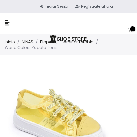
Iniciar Sesión
Regístrate ahora
0
Inicio
/
NIÑAS
/
Etapas
/
Caminar Estable
/
World Colors Zapato Tenis