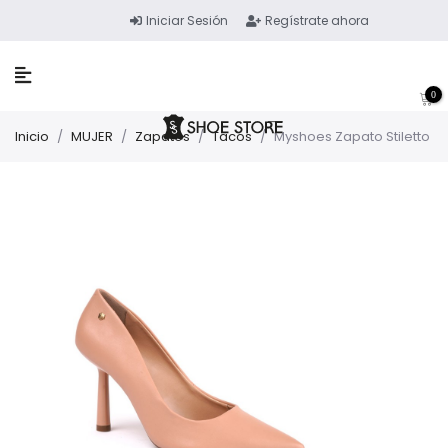
Iniciar Sesión
Regístrate ahora
0
Inicio
/
MUJER
/
Zapatos
/
Tacos
/
Myshoes Zapato Stiletto