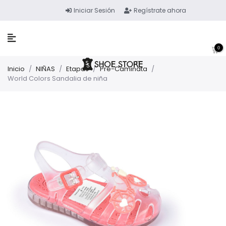
Iniciar Sesión
Regístrate ahora
0
Inicio
/
NIÑAS
/
Etapas
/
Pre-Caminata
/
World Colors Sandalia de niña