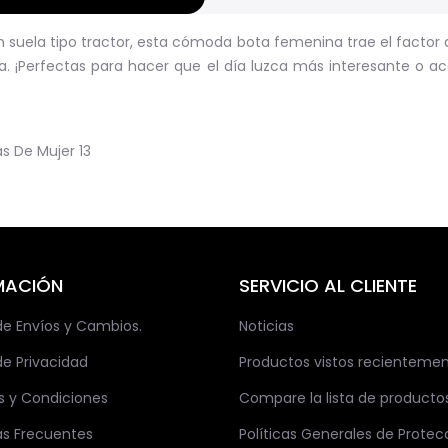
suela tipo tractor, esta cómoda bota femenina trae el factor 
aña. ¡Perfectas para hacer que el día luzca más interesante o
as De Mujer
13
MACIÓN
SERVICIO AL CLIENTE
 de Envíos y Cambios.
Noticias
de Privacidad
Productos vistos recienteme
s y Condiciones
Compare la lista de producto
as Frecuentes
Políticas Generales de Protec