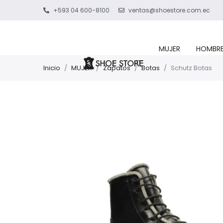
+593 04 600-8100
ventas@shoestore.com.ec
MUJER
HOMBR
Inicio
/
MUJER
/
Zapatos
/
Botas
/
Schutz Botas