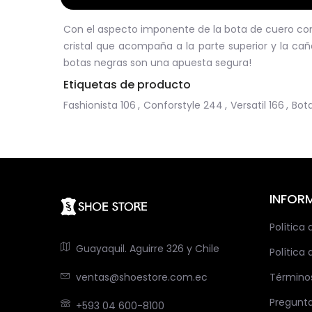
Con el aspecto imponente de la bota de cuero con 
cristal que acompaña a la parte superior y la c
botas negras son una apuesta segura!
Etiquetas de producto
Fashionista
106
,
Conforstyle
244
,
Versatil
166
,
Bot
INFOR
Política
Guayaquil. Aguirre 326 y Chile
Política 
ventas@shoestore.com.ec
Término
Pregunt
+593 04 600-8100