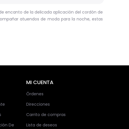
de encanto de la delicada aplicación del cordón de
 acompañar atuendos de moda para la noche, estas
MI CUENTA
Órdenes
nte
Direcciones
s
Carrito de compras
ción De
Lista de deseos