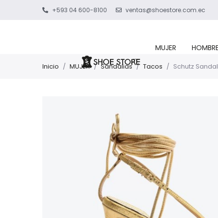
+593 04 600-8100
ventas@shoestore.com.ec
MUJER
HOMBR
Inicio
/
MUJER
/
Sandalias
/
Tacos
/
Schutz Sandal