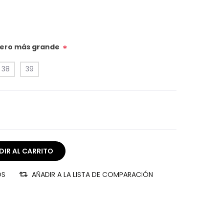
úmero más grande
*
38
39
OS
AÑADIR A LA LISTA DE COMPARACIÓN