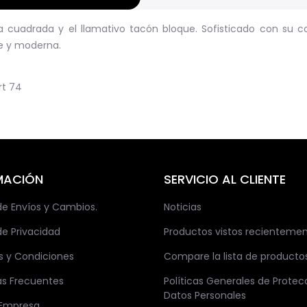
ma cuadrada y el llamativo tacón bloque. Sofisticado con su 
te y moderna.
rt
74
MACIÓN
SERVICIO AL CLIENTE
 de Envíos y Cambios.
Noticias
de Privacidad
Productos vistos recienteme
s y Condiciones
Compare la lista de producto
as Frecuentes
Políticas Generales de Protec
Datos Personales
 Empresa