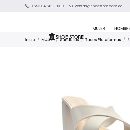
+593 04 600-8100
ventas@shoestore.com.ec
MUJER
HOMBR
Inicio
/
MUJER
/
Sandalias
/
Tacos Plataformas
/
S