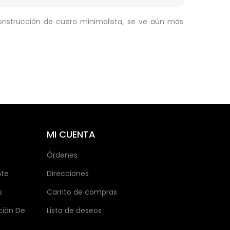
construcción de cuero minimalista, se ve aún más
MI CUENTA
Órdenes
nte
Direcciones
s
Carrito de compras
ción De
Lista de deseos