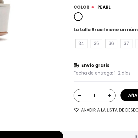
COLOR
PEARL
*
La talla Brasil viene un n
34
35
36
37
Envío gratis
Fecha de entrega:
1-2 días
AÑADIR A LA LISTA DE DESE
E