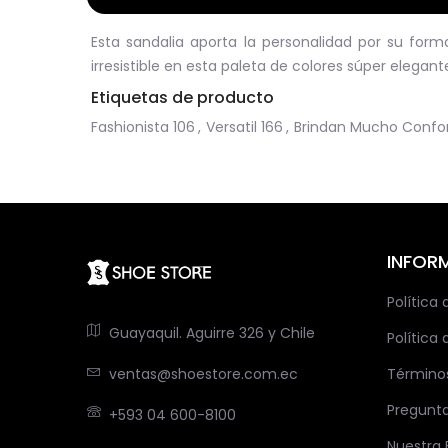
Esta sandalia aporta la personalidad por su for
irresistible en esta paleta de colores súper elegan
Etiquetas de producto
Fashionista
106
,
Versatil
166
,
Brindan Mucho Confo
INFOR
Política
Guayaquil. Aguirre 326 y Chile
Política 
ventas@shoestore.com.ec
Término
Pregunt
+593 04 600-8100
Nuestra