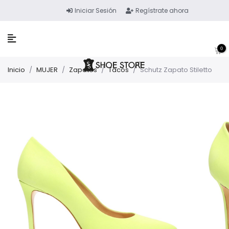
Iniciar Sesión
Regístrate ahora
0
Inicio
/
MUJER
/
Zapatos
/
Tacos
/
Schutz Zapato Stiletto