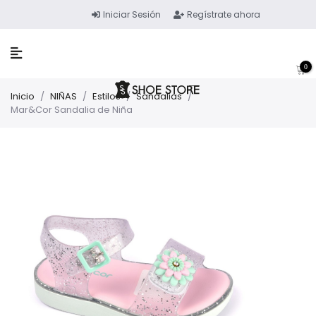
Iniciar Sesión
Regístrate ahora
0
Inicio
/
NIÑAS
/
Estilos
/
Sandalias
/
Mar&Cor Sandalia de Niña